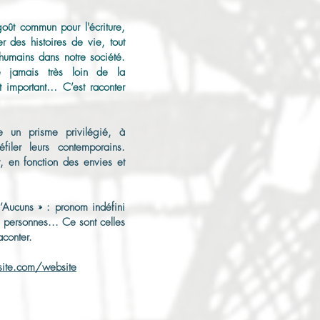
goût commun pour l'écriture,
r des histoires de vie, tout
 humains dans notre société.
e jamais très loin de la
t important… C’est raconter
e un prisme privilégié, à
éfiler leurs contemporains.
t, en fonction des envies et
D’Aucuns » : pronom indéfini
es personnes... Ce sont celles
conter.
site.com/website