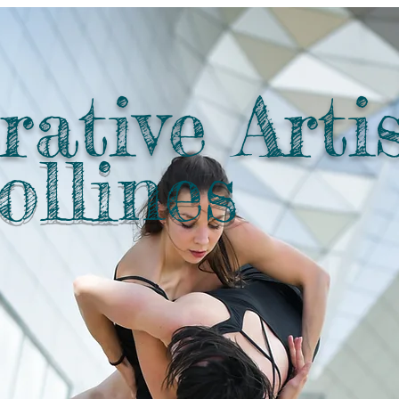
ative Arti
ollines