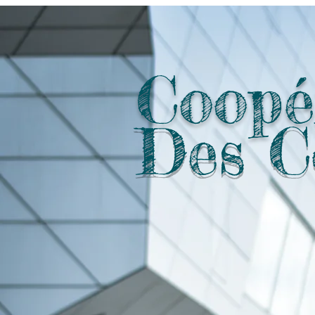
Coopér
Des C