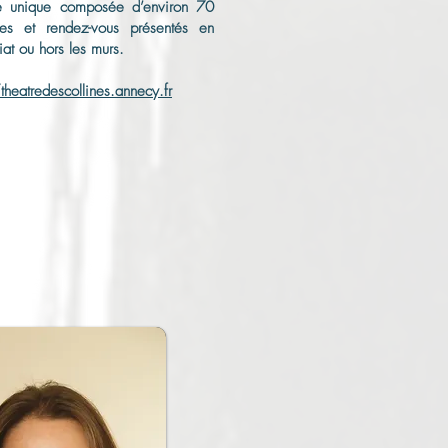
lle unique composée d’environ 70
les et rendez-vous présentés en
iat ou hors les murs.
theatredescollines.annecy.fr