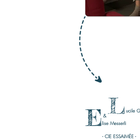
L
E
ucile 
&
lise Messerli
- CIE ESSAIMÉE -