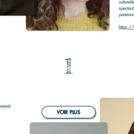
culture
spectac
partenar
https://
1
Guenat
VOIR PLUS