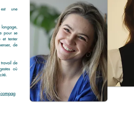
est une
u langage,
e pour se
 et tenter
penser, de
 travail de
gestes où
cité.
/compag