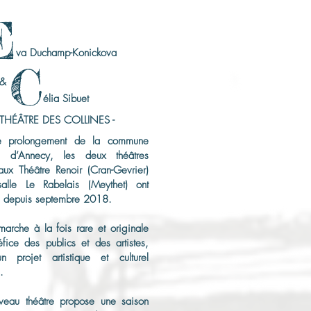
E
va Duchamp-Konickova
C
&
élia Sibuet
 THÉÂTRE DES COLLINES -
e prolongement de la commune
le d’Annecy, les deux théâtres
aux Théâtre Renoir (Cran-Gevrier)
alle Le Rabelais (Meythet) ont
é depuis septembre 2018.
arche à la fois rare et originale
fice des publics et des artistes,
 projet artistique et culturel
.
eau théâtre propose une saison