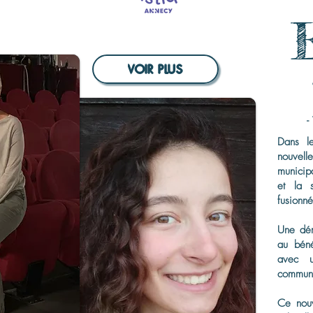
VOIR PLUS
-
Dans l
nouvel
municip
et la s
fusionn
Une dém
au béné
avec un
commun
Ce nouv