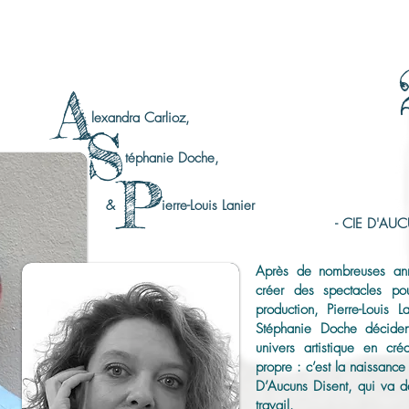
A
lexandra Carlioz,
S
téphanie Doche,
P
&
ierre-Louis Lanier
- CIE D'AU
Après de nombreuses an
créer des spectacles pou
production, Pierre-Louis 
Stéphanie Doche déciden
univers artistique en cré
propre : c’est la naissanc
D’Aucuns Disent, qui va de
travail.