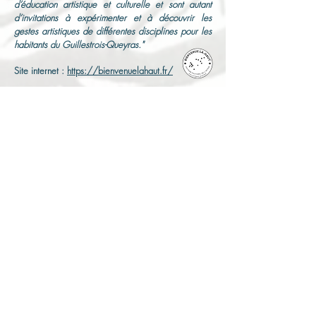
d’éducation artistique et culturelle et sont autant
d’invitations à expérimenter et à découvrir les
gestes artistiques de différentes disciplines pour les
habitants du Guillestrois-Queyras."
Site internet :
https://bienvenuelahaut.fr/
6
C
oopérative Artistique des Collines, Ville d'Annecy
- MEMBRE ENGAGÉ -
Depuis le 01 Septembre 2023, la Compagnie nü
fait partie des membres engagés de la Coopérative
Artistique des Collines.
C'est un espace de collaboration et d'échanges
entre les compagnies anneciennes et le Théâtre des
Collines.