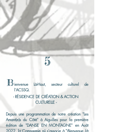
5
B
ienvenue Là-Haut, secteur culturel de
l'ACSSQ.
- RÉSIDENCE DE CRÉATION & ACTION
CULTURELLE -
Depuis une programmation de notre création "Les
Amant(e)s du Côté" à Aiguilles pour la première
édition de "DANSE EN MONTAGNE" en Août
2022, la Compagnie nü s'associe à "
Bienvenue Là-