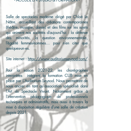
- ACCUEIL EN STUDIO & FORMATION -
Salle de spectacles moderne dirigé par Chloé Le
Nôtre, accueillant des créations contemporaines
(théâtre, musique, danse) et des films sur les sujets
qui animent nos sociétés d’aujourd’hui : la défense
des minorités, la question environnementale,
l’égalité femmes-hommes… pour n’en citer que
quelques-un·es.
Site internet :
https://www.auditoriumseynod.com/
Pour la saison 2021-22, les chorégraphes
interprètes intègrent la formation CUB mise en
place par L'Auditorium Seynod. Nous permettant de
nous ancrer en tant qu'association spécialisé dans
l'Art du Spectacle Vivant. N
otamment
grâce à
l'intervention pédagogique de
professionnels
techniques et administratifs, mais aussi à travers la
mise à disposition régulière d'une salle de création
depuis 2021.