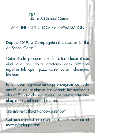
T
he Art School Center
- ACCUEIL EN STUDIO & PROGRAMMATION -
"The
Depuis 2019, la Compagnie nü s'associe à
Art School Center".
Cette école propose une formation classe étude
ainsi que des cours amateurs dans différents
registres tels que : jazz, contemporain, classique,
hip hop…
La formation regroupe un corps enseignant de haute
qualité et de nombreux intervenants internationaux
afin d’offrir aux classes études une palette artistique
élargie dans différents domaines.
Site internet :
the-art-school-center.com
Cet échange est important pour notre essence et
notre développement.