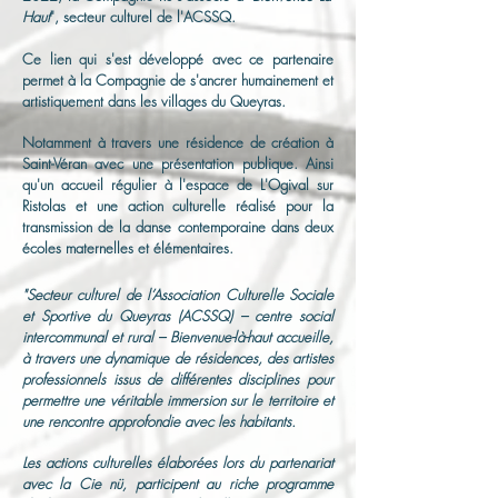
Haut
", secteur culturel de l'ACSSQ.
Ce lien qui s'est développé avec ce partenaire
permet à la Compagnie de s'ancrer humainement et
artistiquement dans les villages du Queyras.
Notamment
à travers une résidence de création à
Saint-Véran avec une présentation publique. Ainsi
qu'un accueil régulier à l'espace de L'Ogival sur
Ristolas et une action culturelle réalisé pour la
transmission de la danse contemporaine dans deux
écoles maternelles et élémentaires.
"Secteur culturel de l’Association Culturelle Sociale
et Sportive du Queyras (ACSSQ) – centre social
intercommunal et rural – Bienvenue-là-haut accueille,
à travers une dynamique de résidences, des artistes
professionnels issus de différentes disciplines pour
permettre une véritable immersion sur le territoire et
une rencontre approfondie avec les habitants.
Les actions culturelles élaborées lors du partenariat
avec la Cie nü, participent au riche programme