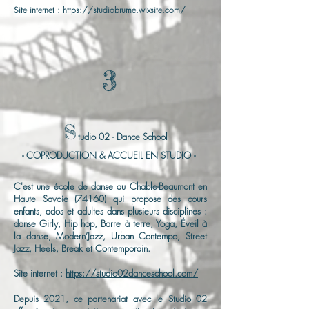
Site internet :
https://studiobrume.wixsite.com/
3
S
tudio 02 - Dance School
- COPRODUCTION & ACCUEIL EN STUDIO -
C'est une école de danse au Chable-Beaumont en
Haute Savoie (74160) qui propose des cours
enfants, ados et adultes dans plusieurs disciplines :
danse Girly, Hip hop, Barre à terre, Yoga, Éveil à
la danse, Modern’Jazz, Urban Contempo, Street
Jazz, Heels, Break et Contemporain.
Site internet :
https://studio02danceschool.com/
Depuis 2021, ce partenariat avec le Studio 02