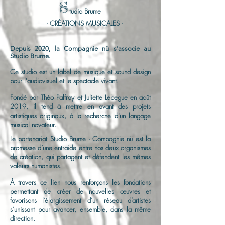
S
tudio Brume
- CRÉATIONS MUSICALES -
Depuis 2020, la Compagnie nü s'associe au
Studio Brume.
Ce studio est un label de musique et sound design
pour l'audiovisuel et le spectacle vivant.
Fondé par Théo Palfray et Juliette Lebegue en août
2019, il tend à mettre en avant des projets
artistiques originaux, à la recherche d'un langage
musical novateur.
Le partenariat Studio Brume - Compagnie nü est la
promesse d’une entraide entre nos deux organismes
de création, qui partagent et défendent les mêmes
valeurs humanistes.
À travers ce lien nous renforçons les fondations
permettant de créer de nouvelles œuvres et
favorisons l’élargissement d’un réseau d’artistes
s’unissant pour avancer, ensemble, dans la même
direction.