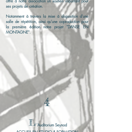
offre à notre association un soutien important pour
ses projets de création.
Notamment à travers la mise à disposition d'une
salle de répétition, ainsi qu'une coproduction pour
la première édition notre projet "DANSE EN
MONTAGNE".
4
L
'Auditorium Seynod