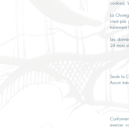
cookies). 
La
Chorégra
vient pas 
traitement 
Les donnée
24 mois si
Seule
la C
Aucun tran
Conformém
exercer vo