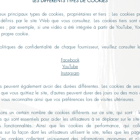
LES DIFFÉRENTS TYPES DE COOKIES
deux principaux types de cookies, propriétaires et tiers : Les cookies pr
définis par le site Web que vous consultez. Les cookies tiers sont 
ites ; par exemple, si une vidéo a été intégrée à partir de YouTube, Y
n propre cookie.
olitiques de confidentialité de chaque fournisseur, veuillez consulter le
Facebook
YouTube
Instagram
s peuvent également avoir des durées différentes. Les cookies de ses
 que vous quittiez le site, d'autres peuvent durer des jours ou des mois 
 vous reconnaître ainsi que vos préférences lors de visites ultérieures.
sons un certain nombre de cookies différents sur ce site, qui sont : 
s qui sont essentiels pour aider les utilisateurs à se déplacer sur le si
ses fonctionnalités. Ainsi que les cookies de performance, qui coll
ns sur la façon dont les utilisateurs utilisent le site, telles que les pag
Ces cookies collectent uniquement des informations anonymes et n'ut