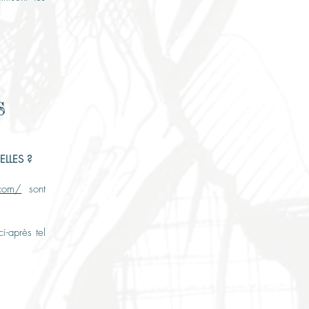
s
LLES ?
.com/
sont
i-après tel