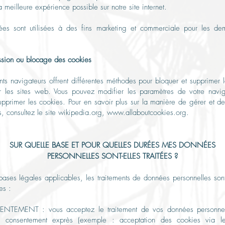
a meilleure expérience possible sur notre site internet.
es sont utilisées à des fins marketing et commerciale pour les d
ssion ou blocage des cookies
ents navigateurs offrent différentes méthodes pour bloquer et supprimer 
ar les sites web. Vous pouvez modifier les paramètres de votre navi
pprimer les cookies. Pour en savoir plus sur la manière de gérer et d
s, consultez le site wikipedia.org,
www.allaboutcookies.org
.
SUR QUELLE BASE ET POUR QUELLES DURÉ
ES MES DONNÉES
PERSONNELLES SONT-ELLES TRAITÉES ?
bases légales applicables, les traitements de données personnelles son
es :
TEMENT : vous acceptez le traitement de vos données personnel
n consentement exprès (exemple : acceptation des cookies via 