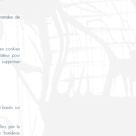
emandes de
les cookies
gateur pour
e supprimer
t basés sur
les par le
le bandeau