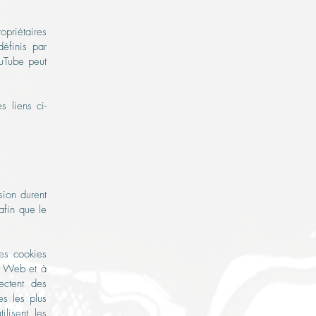
opriétaires
définis par
ouTube peut
s liens ci-
sion durent
afin que le
les cookies
te Web et à
ectent des
es les plus
ilisent les