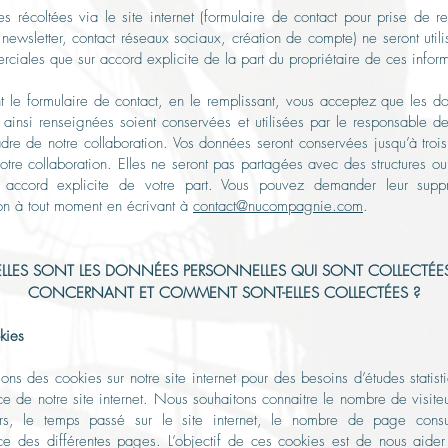
s récoltées via le site internet (formulaire de contact pour prise de r
n newsletter, contact réseaux sociaux, création de compte) ne seront util
rciales que sur accord explicite de la part du propriétaire de ces inform
 le formulaire de contact, en le remplissant, vous acceptez que les 
ainsi renseignées soient conservées et utilisées par le responsable de
dre de notre collaboration. Vos données seront conservées jusqu’à troi
notre collaboration. Elles ne seront pas partagées avec des structures o
s accord explicite de votre part. Vous pouvez demander leur supp
on à tout moment en écrivant à
contact@nucompagnie.com
.
LLES SONT LES DONNÉES PERSONNELLES QUI SONT COLLECTÉE
CONCERNANT ET COMMENT SONT-ELLES COLLECTÉES ?
kies
sons des cookies sur notre site internet pour des besoins d’études statist
e de notre site internet. Nous souhaitons connaitre le nombre de visiteu
urs, le temps passé sur le site internet, le nombre de page consu
e des différentes pages. L’objectif de ces cookies est de nous aide