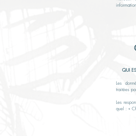
informatio
QUI E
Les donné
traitées p
Les respon
quel : « C