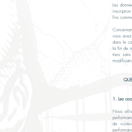
Les donnée
inscriptio
fins comme
Concernant
vous avez 
dans le ca
la fin de 
tiers san
modificati
QUE
1. Les coo
Nous utili
performanc
de visite
performanc