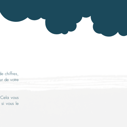
de chiffres,
ur de votre
 Cela vous
 si vous le