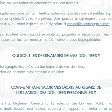
Vous pouvez retirer ce consentement à tout moment.
phe interprète ont un intérêt à traiter vos données qui est justifié, équi
porter atteinte à votre vie privée. Vous pouvez à tout moment vous o
basé sur l’intérêt légitime en le signalant à
contact@nucompagnie.com
.
s récoltées avec accord explicite du propriétaire seront supprimées
 aucun contact commercial n’a été maintenu avec le propriétaire.
QUI SONT LES DESTINATAIRES DE MES DONNÉES ?
horégraphe interprète est destinataire de vos données.
sfert de données n’est effectué à des tiers.
COMMENT FAIRE VALOIR MES DROITS AU REGARD DE
L'UTILISATION DES DONNÉES PERSONNELLES ?
ent au Règlement Général sur la Protection des Données (RGPD), v
s droits (accès, rectification, suppression, opposition, limitation et por