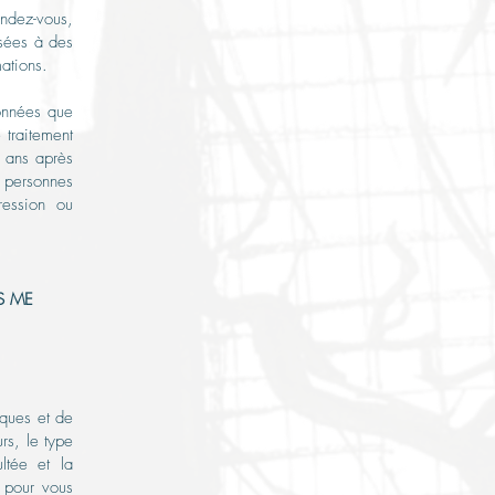
endez-vous,
isées à des
ations.
données que
 traitement
s ans après
u personnes
ression ou
S ME
iques et de
rs, le type
ltée et la
r pour vous