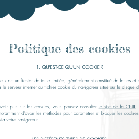
Politique des cookies
1. QU'EST-CE QU'UN COOKIE ?
 » est un fichier de taille limitée, généralement constitué de lettres et 
 le serveur internet au fichier cookie du navigateur situé sur le disque d
avoir plus sur les cookies, vous pouvez consulter
le site de la CNIL
.
 notamment d’avoir les méthodes pour paramétrer
et bloquer les cookies
via votre navigateur.